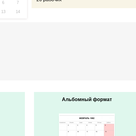
6
7
13
14
Альбомный формат