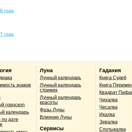
6 года
7 года
огия
Луна
Гадания
одиака
Лунный календарь
Книга Судеб
имость знаков
Лунный календарь
Книга Переме
стрижек
Квадрат Пифа
п
Лунный календарь
Чихалка
красоты
й гороскоп
Чесалка
Фазы Луны
ый календарь
Икалка
Влияние Луны
 по дате
Зевалка
я
Сервисы
Спотыкалка
имость имен