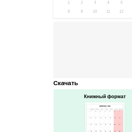
1
2
3
4
5
8
9
10
11
12
Скачать
Книжный формат