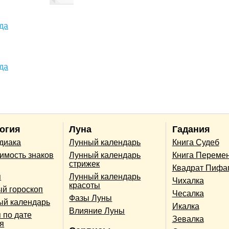
да
да
огия
Луна
Гадания
одиака
Лунный календарь
Книга Судеб
имость знаков
Лунный календарь
Книга Переме
стрижек
Квадрат Пифа
п
Лунный календарь
Чихалка
красоты
й гороскоп
Чесалка
Фазы Луны
ый календарь
Икалка
Влияние Луны
 по дате
Зевалка
я