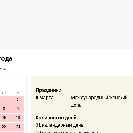
года
дни
Праздники
Сб
Вс
8 марта
Международный женский
1
2
день
8
9
Количество дней
15
16
31 календарный день
22
23
10 выходных и праздничных