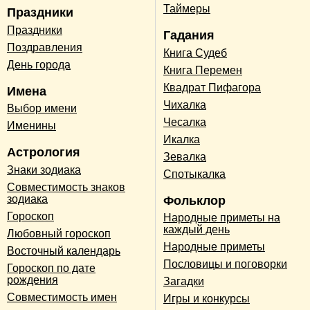
Таймеры
Праздники
Праздники
Гадания
Поздравления
Книга Судеб
День города
Книга Перемен
Квадрат Пифагора
Имена
Чихалка
Выбор имени
Чесалка
Именины
Икалка
Астрология
Зевалка
Знаки зодиака
Спотыкалка
Совместимость знаков
зодиака
Фольклор
Гороскоп
Народные приметы на
каждый день
Любовный гороскоп
Народные приметы
Восточный календарь
Пословицы и поговорки
Гороскоп по дате
рождения
Загадки
Совместимость имен
Игры и конкурсы