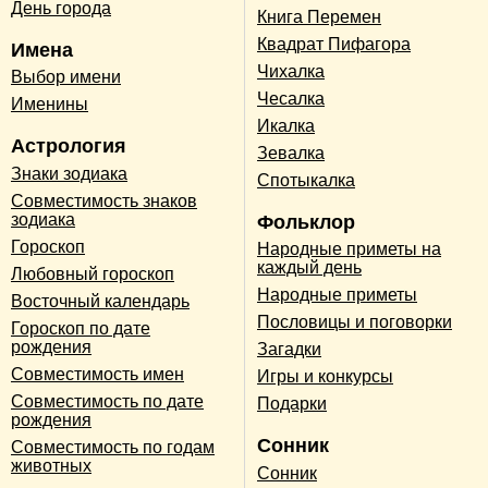
День города
Книга Перемен
Квадрат Пифагора
Имена
Чихалка
Выбор имени
Чесалка
Именины
Икалка
Астрология
Зевалка
Знаки зодиака
Спотыкалка
Совместимость знаков
зодиака
Фольклор
Гороскоп
Народные приметы на
каждый день
Любовный гороскоп
Народные приметы
Восточный календарь
Пословицы и поговорки
Гороскоп по дате
рождения
Загадки
Совместимость имен
Игры и конкурсы
Совместимость по дате
Подарки
рождения
Сонник
Совместимость по годам
животных
Сонник