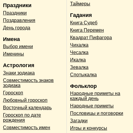
Таймеры
Праздники
Праздники
Гадания
Поздравления
Книга Судеб
День города
Книга Перемен
Квадрат Пифагора
Имена
Чихалка
Выбор имени
Чесалка
Именины
Икалка
Астрология
Зевалка
Знаки зодиака
Спотыкалка
Совместимость знаков
зодиака
Фольклор
Гороскоп
Народные приметы на
каждый день
Любовный гороскоп
Народные приметы
Восточный календарь
Пословицы и поговорки
Гороскоп по дате
рождения
Загадки
Совместимость имен
Игры и конкурсы