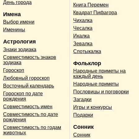
День города
Книга Перемен
Квадрат Пифагора
Имена
Чихалка
Выбор имени
Чесалка
Именины
Икалка
Астрология
Зевалка
Знаки зодиака
Спотыкалка
Совместимость знаков
зодиака
Фольклор
Гороскоп
Народные приметы на
каждый день
Любовный гороскоп
Народные приметы
Восточный календарь
Пословицы и поговорки
Гороскоп по дате
рождения
Загадки
Совместимость имен
Игры и конкурсы
Совместимость по дате
Подарки
рождения
Сонник
Совместимость по годам
животных
Сонник