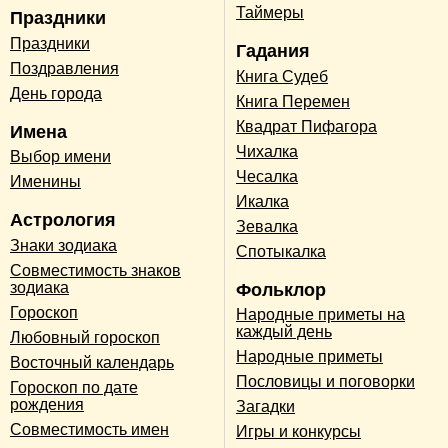
Таймеры
Праздники
Праздники
Гадания
Поздравления
Книга Судеб
День города
Книга Перемен
Квадрат Пифагора
Имена
Чихалка
Выбор имени
Чесалка
Именины
Икалка
Астрология
Зевалка
Знаки зодиака
Спотыкалка
Совместимость знаков
зодиака
Фольклор
Гороскоп
Народные приметы на
каждый день
Любовный гороскоп
Народные приметы
Восточный календарь
Пословицы и поговорки
Гороскоп по дате
рождения
Загадки
Совместимость имен
Игры и конкурсы