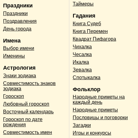
Таймеры
Праздники
Праздники
Гадания
Поздравления
Книга Судеб
День города
Книга Перемен
Квадрат Пифагора
Имена
Чихалка
Выбор имени
Чесалка
Именины
Икалка
Астрология
Зевалка
Знаки зодиака
Спотыкалка
Совместимость знаков
зодиака
Фольклор
Гороскоп
Народные приметы на
каждый день
Любовный гороскоп
Народные приметы
Восточный календарь
Пословицы и поговорки
Гороскоп по дате
рождения
Загадки
Совместимость имен
Игры и конкурсы