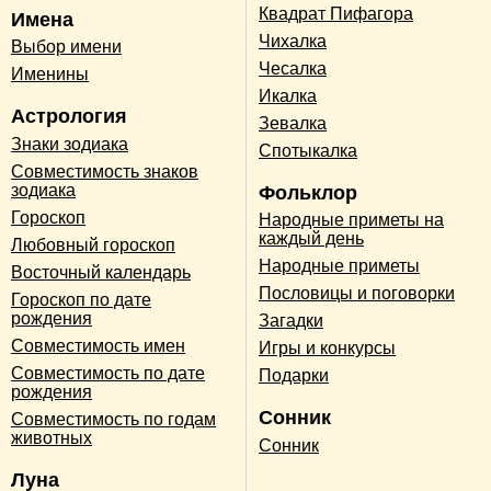
Квадрат Пифагора
Имена
Чихалка
Выбор имени
Чесалка
Именины
Икалка
Астрология
Зевалка
Знаки зодиака
Спотыкалка
Совместимость знаков
зодиака
Фольклор
Гороскоп
Народные приметы на
каждый день
Любовный гороскоп
Народные приметы
Восточный календарь
Пословицы и поговорки
Гороскоп по дате
рождения
Загадки
Совместимость имен
Игры и конкурсы
Совместимость по дате
Подарки
рождения
Сонник
Совместимость по годам
животных
Сонник
Луна