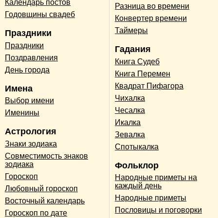
Календарь постов
Разница во времени
Годовщины свадеб
Конвертер времени
Таймеры
Праздники
Праздники
Гадания
Поздравления
Книга Судеб
День города
Книга Перемен
Квадрат Пифагора
Имена
Чихалка
Выбор имени
Чесалка
Именины
Икалка
Астрология
Зевалка
Знаки зодиака
Спотыкалка
Совместимость знаков
зодиака
Фольклор
Гороскоп
Народные приметы на
каждый день
Любовный гороскоп
Народные приметы
Восточный календарь
Пословицы и поговорки
Гороскоп по дате