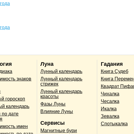
 года
 года
огия
Луна
Гадания
одиака
Лунный календарь
Книга Судеб
имость знаков
Лунный календарь
Книга Переме
стрижек
Квадрат Пифа
п
Лунный календарь
Чихалка
красоты
й гороскоп
Чесалка
Фазы Луны
ый календарь
Икалка
Влияние Луны
 по дате
Зевалка
я
Сервисы
Спотыкалка
имость имен
Магнитные бури
имость по дате