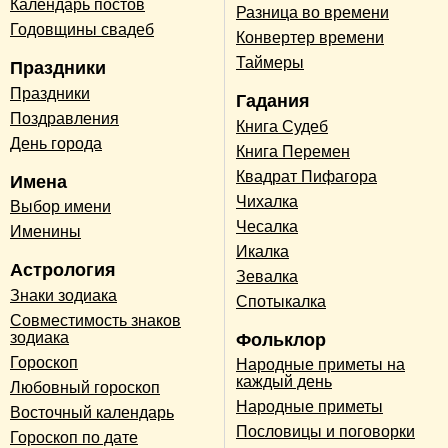
Календарь постов
Разница во времени
Годовщины свадеб
Конвертер времени
Таймеры
Праздники
Праздники
Гадания
Поздравления
Книга Судеб
День города
Книга Перемен
Квадрат Пифагора
Имена
Чихалка
Выбор имени
Чесалка
Именины
Икалка
Астрология
Зевалка
Знаки зодиака
Спотыкалка
Совместимость знаков
зодиака
Фольклор
Гороскоп
Народные приметы на
каждый день
Любовный гороскоп
Народные приметы
Восточный календарь
Пословицы и поговорки
Гороскоп по дате