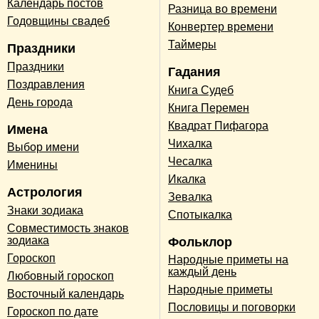
Календарь постов
Разница во времени
Годовщины свадеб
Конвертер времени
Таймеры
Праздники
Праздники
Гадания
Поздравления
Книга Судеб
День города
Книга Перемен
Квадрат Пифагора
Имена
Чихалка
Выбор имени
Чесалка
Именины
Икалка
Астрология
Зевалка
Знаки зодиака
Спотыкалка
Совместимость знаков
зодиака
Фольклор
Гороскоп
Народные приметы на
каждый день
Любовный гороскоп
Народные приметы
Восточный календарь
Пословицы и поговорки
Гороскоп по дате