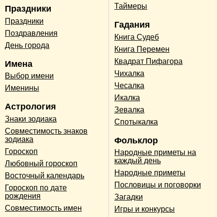
Таймеры
Праздники
Праздники
Гадания
Поздравления
Книга Судеб
День города
Книга Перемен
Квадрат Пифагора
Имена
Чихалка
Выбор имени
Чесалка
Именины
Икалка
Астрология
Зевалка
Знаки зодиака
Спотыкалка
Совместимость знаков
зодиака
Фольклор
Гороскоп
Народные приметы на
каждый день
Любовный гороскоп
Народные приметы
Восточный календарь
Пословицы и поговорки
Гороскоп по дате
рождения
Загадки
Совместимость имен
Игры и конкурсы