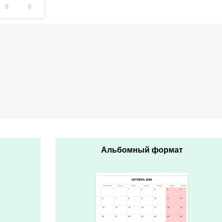
8
9
Альбомный формат