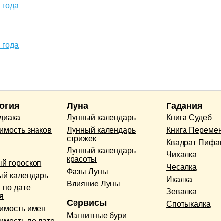
 года
 года
огия
Луна
Гадания
одиака
Лунный календарь
Книга Судеб
имость знаков
Лунный календарь
Книга Переме
стрижек
Квадрат Пифа
п
Лунный календарь
Чихалка
красоты
й гороскоп
Чесалка
Фазы Луны
ый календарь
Икалка
Влияние Луны
 по дате
Зевалка
я
Сервисы
Спотыкалка
имость имен
Магнитные бури
имость по дате