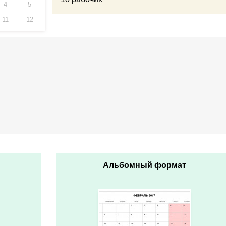
4
5
11
12
Альбомный формат