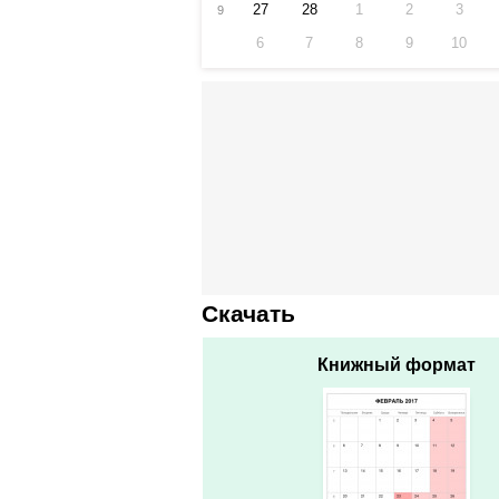
27
28
1
2
3
9
6
7
8
9
10
Скачать
Книжный формат