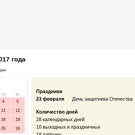
017 года
дни
Праздники
Сб
Вс
23 февраля
День защитника Отечества
4
5
11
12
Количество дней
28 календарных дней
18
19
10 выходных и праздничных
25
26
18 рабочих