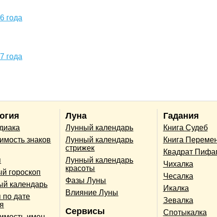
6 года
7 года
огия
Луна
Гадания
одиака
Лунный календарь
Книга Судеб
имость знаков
Лунный календарь
Книга Переме
стрижек
Квадрат Пифа
п
Лунный календарь
Чихалка
красоты
й гороскоп
Чесалка
Фазы Луны
ый календарь
Икалка
Влияние Луны
 по дате
Зевалка
я
Сервисы
Спотыкалка
имость имен