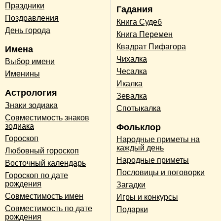
Праздники
Гадания
Поздравления
Книга Судеб
День города
Книга Перемен
Квадрат Пифагора
Имена
Чихалка
Выбор имени
Чесалка
Именины
Икалка
Астрология
Зевалка
Знаки зодиака
Спотыкалка
Совместимость знаков
зодиака
Фольклор
Гороскоп
Народные приметы на
каждый день
Любовный гороскоп
Народные приметы
Восточный календарь
Пословицы и поговорки
Гороскоп по дате
рождения
Загадки
Совместимость имен
Игры и конкурсы
Совместимость по дате
Подарки
рождения