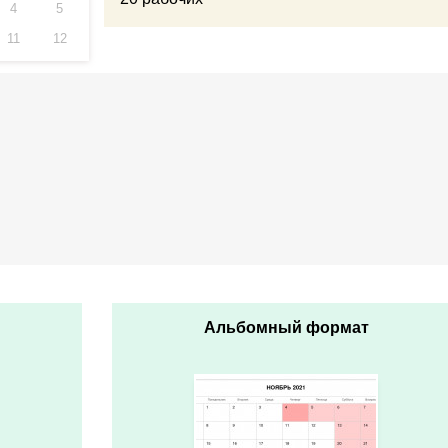
4
5
11
12
Альбомный формат