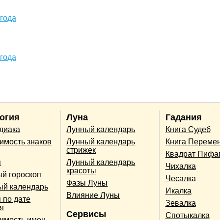
 года
 года
огия
Луна
Гадания
одиака
Лунный календарь
Книга Судеб
имость знаков
Лунный календарь
Книга Переме
стрижек
Квадрат Пифа
п
Лунный календарь
Чихалка
красоты
й гороскоп
Чесалка
Фазы Луны
ый календарь
Икалка
Влияние Луны
 по дате
Зевалка
я
Сервисы
Спотыкалка
имость имен