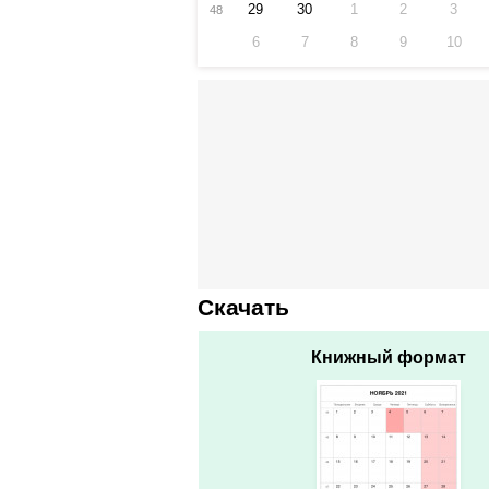
29
30
1
2
3
48
6
7
8
9
10
Скачать
Книжный формат