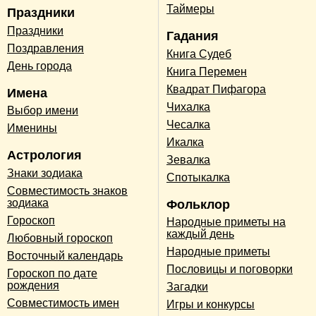
Таймеры
Праздники
Праздники
Гадания
Поздравления
Книга Судеб
День города
Книга Перемен
Квадрат Пифагора
Имена
Чихалка
Выбор имени
Чесалка
Именины
Икалка
Астрология
Зевалка
Знаки зодиака
Спотыкалка
Совместимость знаков
зодиака
Фольклор
Гороскоп
Народные приметы на
каждый день
Любовный гороскоп
Народные приметы
Восточный календарь
Пословицы и поговорки
Гороскоп по дате
рождения
Загадки
Совместимость имен
Игры и конкурсы