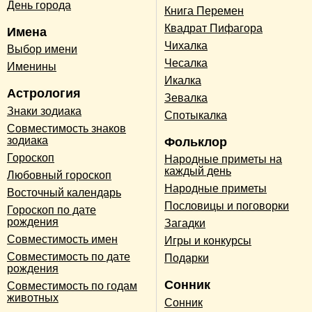
День города
Книга Перемен
Квадрат Пифагора
Имена
Чихалка
Выбор имени
Чесалка
Именины
Икалка
Астрология
Зевалка
Знаки зодиака
Спотыкалка
Совместимость знаков
зодиака
Фольклор
Гороскоп
Народные приметы на
каждый день
Любовный гороскоп
Народные приметы
Восточный календарь
Пословицы и поговорки
Гороскоп по дате
рождения
Загадки
Совместимость имен
Игры и конкурсы
Совместимость по дате
Подарки
рождения
Сонник
Совместимость по годам
животных
Сонник