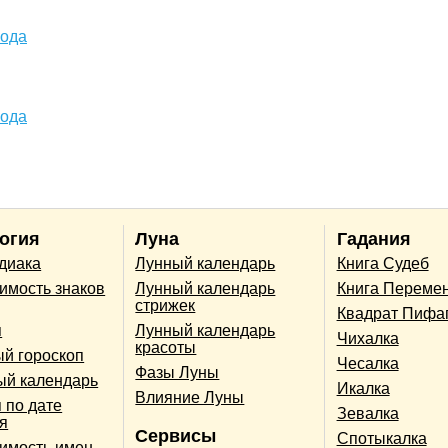
года
года
огия
Луна
Гадания
одиака
Лунный календарь
Книга Судеб
имость знаков
Лунный календарь
Книга Переме
стрижек
Квадрат Пифа
п
Лунный календарь
Чихалка
красоты
й гороскоп
Чесалка
Фазы Луны
ый календарь
Икалка
Влияние Луны
 по дате
Зевалка
я
Сервисы
Спотыкалка
имость имен