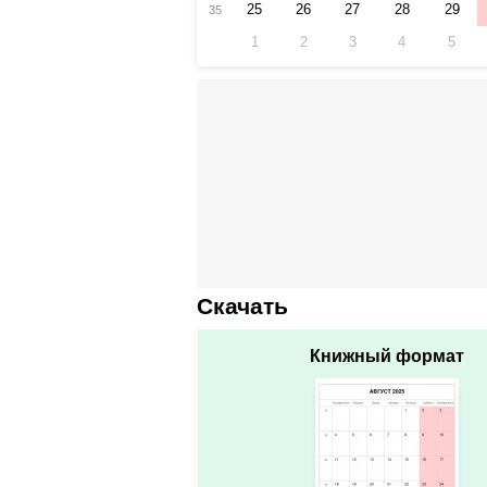
25
26
27
28
29
35
1
2
3
4
5
Скачать
Книжный формат