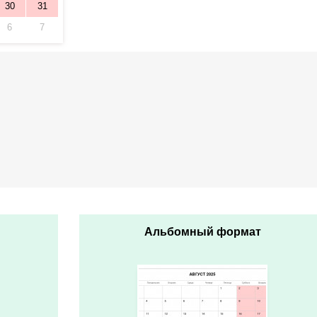
30
31
6
7
Альбомный формат