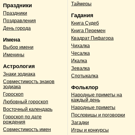
Таймеры
Праздники
Праздники
Гадания
Поздравления
Книга Судеб
День города
Книга Перемен
Квадрат Пифагора
Имена
Чихалка
Выбор имени
Чесалка
Именины
Икалка
Астрология
Зевалка
Знаки зодиака
Спотыкалка
Совместимость знаков
зодиака
Фольклор
Гороскоп
Народные приметы на
каждый день
Любовный гороскоп
Народные приметы
Восточный календарь
Пословицы и поговорки
Гороскоп по дате
рождения
Загадки
Совместимость имен
Игры и конкурсы