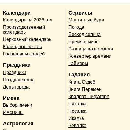
Календари
Сервисы
Календарь на 2026 год
Магнитные бури
Производственный
Погода
календарь
Восход солнца
Церковный календарь
Время в мире
Календарь постов
Разница во времени
Годовщины свадеб
Конвертер времени
Таймеры
Праздники
Праздники
Гадания
Поздравления
Книга Судеб
День города
Книга Перемен
Квадрат Пифагора
Имена
Чихалка
Выбор имени
Чесалка
Именины
Икалка
Астрология
Зевалка