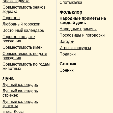
Знаки зодиака
Спотыкалка
Совместимость знаков
зодиака
Фольклор
Гороскоп
Народные приметы на
каждый день
Любовный гороскоп
Народные приметы
Восточный календарь
Пословицы и поговорки
Гороскоп по дате
рождения
Загадки
Совместимость имен
Игры и конкурсы
Совместимость по дате
Подарки
рождения
Сонник
Совместимость по годам
животных
Сонник
Луна
Лунный календарь
Лунный календарь
стрижек
Лунный календарь
красоты
Фазы Луны