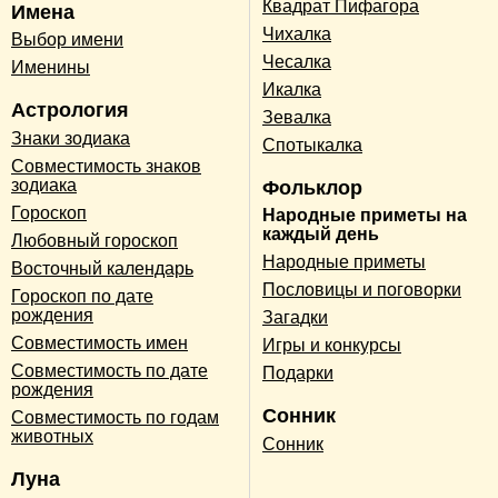
Квадрат Пифагора
Имена
Чихалка
Выбор имени
Чесалка
Именины
Икалка
Астрология
Зевалка
Знаки зодиака
Спотыкалка
Совместимость знаков
зодиака
Фольклор
Гороскоп
Народные приметы на
каждый день
Любовный гороскоп
Народные приметы
Восточный календарь
Пословицы и поговорки
Гороскоп по дате
рождения
Загадки
Совместимость имен
Игры и конкурсы
Совместимость по дате
Подарки
рождения
Сонник
Совместимость по годам
животных
Сонник
Луна