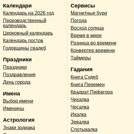
Календари
Сервисы
Календарь на 2026 год
Магнитные бури
Производственный
Погода
календарь
Восход солнца
Церковный календарь
Время в мире
Календарь постов
Разница во времени
Годовщины свадеб
Конвертер времени
Таймеры
Праздники
Праздники
Гадания
Поздравления
Книга Судеб
День города
Книга Перемен
Квадрат Пифагора
Имена
Чихалка
Выбор имени
Чесалка
Именины
Икалка
Астрология
Зевалка
Знаки зодиака
Спотыкалка