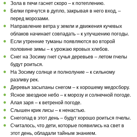
Зола в печи гаснет скоро – к потеплению.
Белки прячутся в дупло, закрывая в него вход, –
перед морозами.
Направление ветра у земли и движения кучевых
облаков начинает совпадать – к улучшению погоды.
Если утренние туманы появляются во второй
половине зимы – к урожаю яровых хлебов.
Снег на Зосиму гнет сучья деревьев – летом пчелы
будут роиться.
На Зосиму солнце и полнолуние – к сильному
разливу рек.
Деревья засыпаны снегом – к хорошему медосбору.
Ясное звездное небо – к морозу и солнечной погоде.
Алая заря – к ветреной погоде.
Слышен крик лисы – к ненастью.
Снегопад в этот день – будут хорошо роиться пчелы.
Считалось, что дети, которые появились на свет в
этот день, обладали тайным знанием.