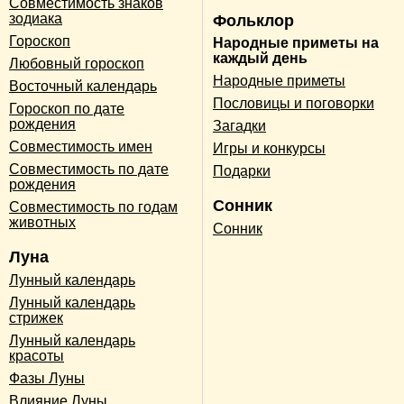
Совместимость знаков
зодиака
Фольклор
Гороскоп
Народные приметы на
каждый день
Любовный гороскоп
Народные приметы
Восточный календарь
Пословицы и поговорки
Гороскоп по дате
рождения
Загадки
Совместимость имен
Игры и конкурсы
Совместимость по дате
Подарки
рождения
Сонник
Совместимость по годам
животных
Сонник
Луна
Лунный календарь
Лунный календарь
стрижек
Лунный календарь
красоты
Фазы Луны
Влияние Луны