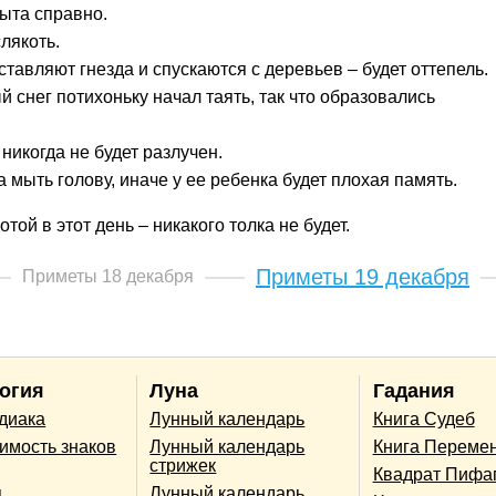
рыта справно.
слякоть.
ставляют гнезда и спускаются с деревьев – будет оттепель.
 снег потихоньку начал таять, так что образовались
, никогда не будет разлучен.
ыть голову, иначе у ее ребенка будет плохая память.
той в этот день – никакого толка не будет.
Приметы 19 декабря
Приметы 18 декабря
огия
Луна
Гадания
одиака
Лунный календарь
Книга Судеб
имость знаков
Лунный календарь
Книга Переме
стрижек
Квадрат Пифа
п
Лунный календарь