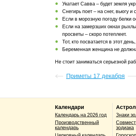
Укатает Савва – будет земля ук
Снегирь поет – на снег, вьюгу и 
Если в морозную погоду белки о
Если на замерзших окнах рыхлый
просветы – скоро потеплеет.
Тот, кто посватается в этот день
Беременная женщина не должна м
Не стоит заниматься серьезной рабо
Приметы 17 декабря
Календари
Астрол
Календарь на 2026 год
Знаки з
Производственный
Совмест
календарь
зодиака
Церковный календарь
Гороско