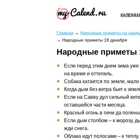
КАЛЕНДА
Главная
→
Народные приметы на кажд
→
Народные приметы 18 декабря
Народные приметы 
Если перед этим днем зима уже 
на время и оттепель.
Собака катается по земле, мало е
Когда дым без ветра бьет к земл
Если на Савву дул сильный вете
оставшейся части месяца.
Красный огонь в печи да поленья
Если дым столбом – к морозу, ды
жди снега.
Облака идут полосами – к теплу.