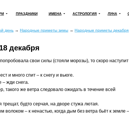
РИ
ПРАЗДНИКИ
ИМЕНА
АСТРОЛОГИЯ
ЛУНА
ый день
→
Народные приметы зимы
→
Народные приметы декабря
18 декабря
попробовала свои силы (стояли морозы), то скоро наступит
ст и много спит – к снегу и вьюге.
е – жди снега.
р, такого же ветра следовало ожидать в течение всей
 трещат, будто серчая, на дворе стужа лютая.
м волоком – к ненастью, когда дым без ветра бьёт к земле 