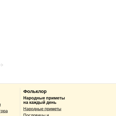
Фольклор
Народные приметы
на каждый день
н
Народные приметы
гора
Пословицы и