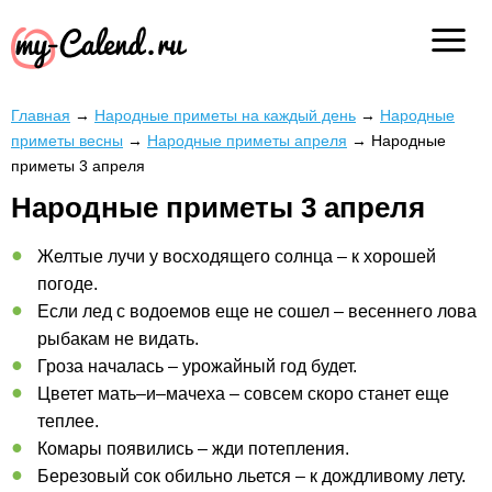
Главная
→
Народные приметы на каждый день
→
Народные
приметы весны
→
Народные приметы апреля
→
Народные
приметы 3 апреля
Народные приметы 3 апреля
Желтые лучи у восходящего солнца – к хорошей
погоде.
Если лед с водоемов еще не сошел – весеннего лова
рыбакам не видать.
Гроза началась – урожайный год будет.
Цветет мать–и–мачеха – совсем скоро станет еще
теплее.
Комары появились – жди потепления.
Березовый сок обильно льется – к дождливому лету.