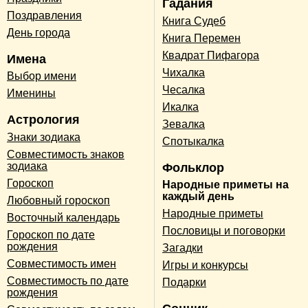
Гадания
Поздравления
Книга Судеб
День города
Книга Перемен
Квадрат Пифагора
Имена
Чихалка
Выбор имени
Чесалка
Именины
Икалка
Астрология
Зевалка
Знаки зодиака
Спотыкалка
Совместимость знаков
зодиака
Фольклор
Гороскоп
Народные приметы на
каждый день
Любовный гороскоп
Народные приметы
Восточный календарь
Пословицы и поговорки
Гороскоп по дате
рождения
Загадки
Совместимость имен
Игры и конкурсы
Совместимость по дате
Подарки
рождения