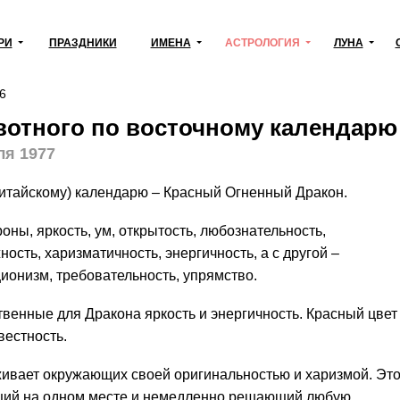
РИ
ПРАЗДНИКИ
ИМЕНА
АСТРОЛОГИЯ
ЛУНА
6
ивотного по восточному календарю
ля 1977
китайскому) календарю – Красный Огненный Дракон.
оны, яркость, ум, открытость, любознательность,
ость, харизматичность, энергичность, а с другой –
ионизм, требовательность, упрямство.
венные для Дракона яркость и энергичность. Красный цвет
вестность.
ивает окружающих своей оригинальностью и харизмой. Эт
дящий на одном месте и немедленно решающий любую