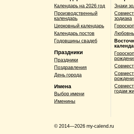
Календарь на 2026 год
Знаки з
Производственный
Совмест
календарь
зодиака
Церковный календарь
Гороско
Календарь постов
Любовны
Годовщины свадеб
Восточ
календ
Праздники
Гороскоп
рождени
Праздники
Совмест
Поздравления
Совмест
День города
рождени
Имена
Совмест
годам ж
Выбор имени
Именины
© 2014—2026 my-calend.ru