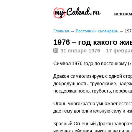
КАЛЕНДА
Главная
→
Восточный календарь
→
197
1976 – год какого ж
31 января 1976 – 17 февра
Символ 1976 года по восточному (
Дракон символизирует, с одной стор
добродушность, трудолюбие, надежн
несдержанность, грубость, перфекц
Огонь многократно умножает естест
дает ему дополнительную силу и из
Красный Огненный Дракон завораж
человек действия, никогда не си