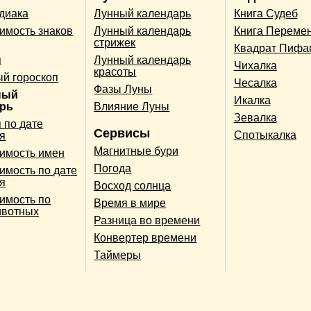
одиака
Лунный календарь
Книга Судеб
имость знаков
Лунный календарь
Книга Переме
стрижек
Квадрат Пифа
п
Лунный календарь
Чихалка
красоты
й гороскоп
Чесалка
Фазы Луны
ный
Икалка
арь
Влияние Луны
Зевалка
 по дате
Сервисы
Спотыкалка
я
Магнитные бури
имость имен
Погода
имость по дате
я
Восход солнца
имость по
Время в мире
ивотных
Разница во времени
Конвертер времени
Таймеры