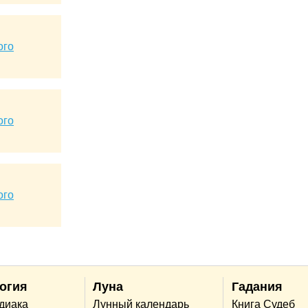
ого
ого
ого
огия
Луна
Гадания
одиака
Лунный календарь
Книга Судеб