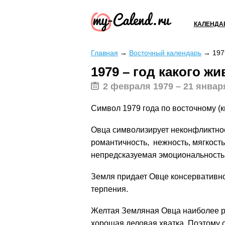
КАЛЕНДА
Главная
→
Восточный календарь
→
197
1979 – год какого ж
2 февраля 1979 – 21 январ
Символ 1979 года по восточному (
Овца символизирует неконфликтност
романтичность, нежность, мягкость
непредсказуемая эмоциональность
Земля придает Овце консервативно
терпения.
Желтая Земляная Овца наиболее ра
хорошая деловая хватка. Поэтому 