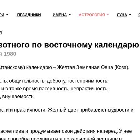
РИ
ПРАЗДНИКИ
ИМЕНА
АСТРОЛОГИЯ
ЛУНА
9
ивотного по восточному календарю
я 1980
китайскому) календарю – Желтая Земляная Овца (Коза).
ь, общительность, доброту, гостеприимность,
 и в то же время пассивность, непрактичность,
, внушаемость.
сти и практичности. Желтый цвет прибавляет мудрости и
счетлива и продумывает свои действия наперед. У нее
она способна продвигаться по карьерной лестнице в