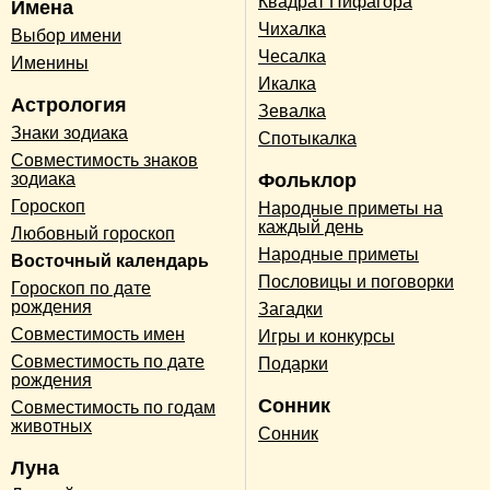
Квадрат Пифагора
Имена
Чихалка
Выбор имени
Чесалка
Именины
Икалка
Астрология
Зевалка
Знаки зодиака
Спотыкалка
Совместимость знаков
зодиака
Фольклор
Гороскоп
Народные приметы на
каждый день
Любовный гороскоп
Народные приметы
Восточный календарь
Пословицы и поговорки
Гороскоп по дате
рождения
Загадки
Совместимость имен
Игры и конкурсы
Совместимость по дате
Подарки
рождения
Сонник
Совместимость по годам
животных
Сонник
Луна