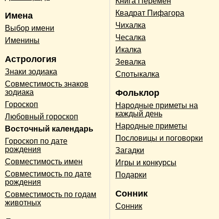
Книга Перемен
Квадрат Пифагора
Имена
Чихалка
Выбор имени
Чесалка
Именины
Икалка
Астрология
Зевалка
Знаки зодиака
Спотыкалка
Совместимость знаков
зодиака
Фольклор
Гороскоп
Народные приметы на
каждый день
Любовный гороскоп
Народные приметы
Восточный календарь
Пословицы и поговорки
Гороскоп по дате
рождения
Загадки
Совместимость имен
Игры и конкурсы
Совместимость по дате
Подарки
рождения
Сонник
Совместимость по годам
животных
Сонник