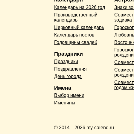
Календарь на 2026 год
Знаки з
Производственный
Совмест
календарь
зодиака
Церковный календарь
Гороско
Календарь постов
Любовны
Годовщины свадеб
Восточн
Гороскоп
Праздники
рождени
Праздники
Совмест
Поздравления
Совмест
рождени
День города
Совмест
Имена
годам ж
Выбор имени
Именины
© 2014—2026 my-calend.ru