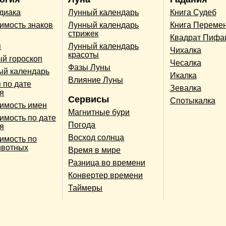
одиака
Лунный календарь
Книга Судеб
имость знаков
Лунный календарь
Книга Переме
стрижек
Квадрат Пифа
п
Лунный календарь
Чихалка
красоты
й гороскоп
Чесалка
Фазы Луны
ый календарь
Икалка
Влияние Луны
 по дате
Зевалка
я
Сервисы
Спотыкалка
имость имен
Магнитные бури
имость по дате
Погода
я
Восход солнца
имость по
ивотных
Время в мире
Разница во времени
Конвертер времени
Таймеры