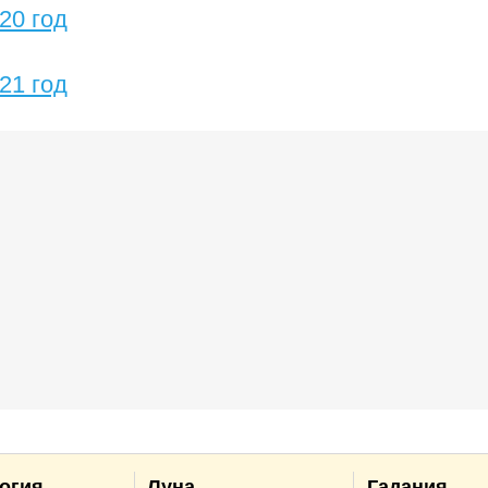
20 год
21 год
огия
Луна
Гадания