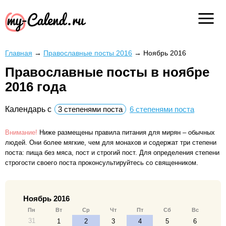
Главная
→
Православные посты 2016
→
Ноябрь 2016
Православные посты в ноябре
2016 года
Календарь с
3 степенями поста
6 степенями поста
Внимание!
Ниже размещены правила питания для мирян – обычных
людей. Они более мягкие, чем для монахов и содержат три степени
поста: пища без мяса, пост и строгий пост. Для определения степени
строгости своего поста проконсультируйтесь со священником.
Ноябрь 2016
Пн
Вт
Ср
Чт
Пт
Сб
Вс
31
1
2
3
4
5
6