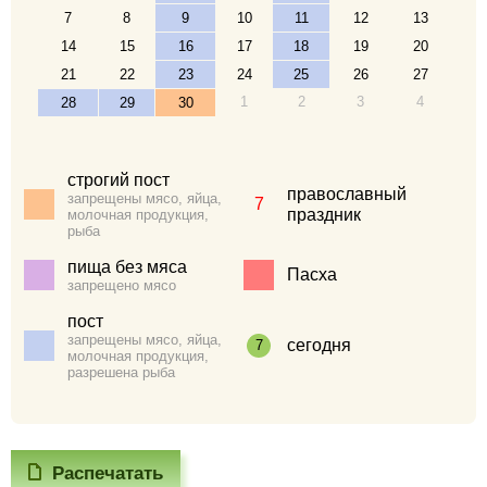
7
8
9
10
11
12
13
14
15
16
17
18
19
20
21
22
23
24
25
26
27
1
2
3
4
28
29
30
строгий пост
православный
запрещены мясо, яйца,
7
праздник
молочная продукция,
рыба
пища без мяса
Пасха
запрещено мясо
пост
запрещены мясо, яйца,
сегодня
7
молочная продукция,
разрешена рыба
Распечатать