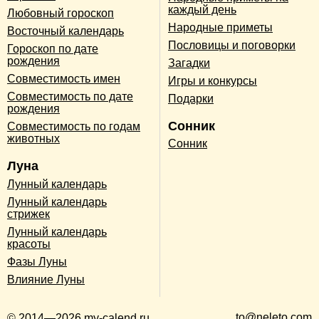
каждый день
Любовный гороскоп
Народные приметы
Восточный календарь
Пословицы и поговорки
Гороскоп по дате
рождения
Загадки
Совместимость имен
Игры и конкурсы
Совместимость по дате
Подарки
рождения
Сонник
Совместимость по годам
животных
Сонник
Луна
Лунный календарь
Лунный календарь
стрижек
Лунный календарь
красоты
Фазы Луны
Влияние Луны
to@neleto.com
© 2014—2026 my-calend.ru