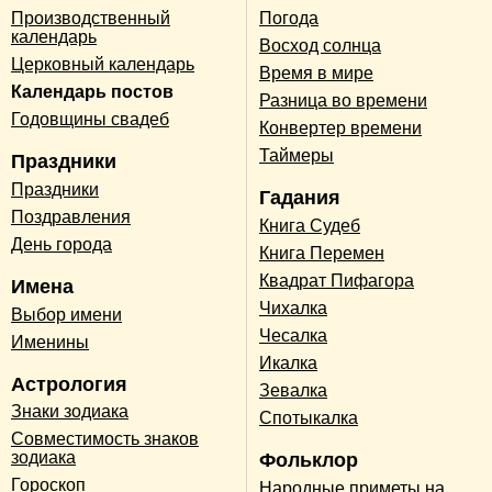
Производственный
Погода
календарь
Восход солнца
Церковный календарь
Время в мире
Календарь постов
Разница во времени
Годовщины свадеб
Конвертер времени
Таймеры
Праздники
Праздники
Гадания
Поздравления
Книга Судеб
День города
Книга Перемен
Квадрат Пифагора
Имена
Чихалка
Выбор имени
Чесалка
Именины
Икалка
Астрология
Зевалка
Знаки зодиака
Спотыкалка
Совместимость знаков
зодиака
Фольклор
Гороскоп
Народные приметы на