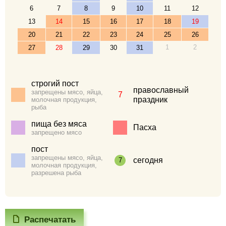
6
7
8
9
10
11
12
13
14
15
16
17
18
19
20
21
22
23
24
25
26
1
2
27
28
29
30
31
строгий пост
православный
запрещены мясо, яйца,
7
праздник
молочная продукция,
рыба
пища без мяса
Пасха
запрещено мясо
пост
запрещены мясо, яйца,
сегодня
7
молочная продукция,
разрешена рыба
Распечатать