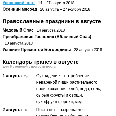
Успенский пост
14
–
27
августа
2018
Осенний мясоед
28
августа
–
27
ноября
2018
Православные праздники в августе
Медовый Спас
14
августа
2018
Преображение Господне (Яблочный Спас)
19
августа
2018
Успение Пресвятой Богородицы
28
августа
2018
Календарь трапез в августе
для 6 степеней строгости поста
1 августа
Сухоядение – потребление
Ср
невареной пищи растительного
происхождения: хлеб, вода, соль,
сырые фрукты и овощи,
сухофрукты, орехи, мед.
2 августа
Поста нет – разрешается
Чт