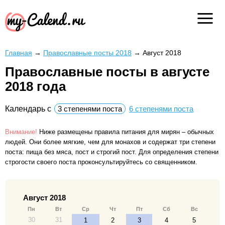
Главная
→
Православные посты 2018
→
Август 2018
Православные посты в августе
2018 года
Календарь с
3 степенями поста
6 степенями поста
Внимание!
Ниже размещены правила питания для мирян – обычных
людей. Они более мягкие, чем для монахов и содержат три степени
поста: пища без мяса, пост и строгий пост. Для определения степени
строгости своего поста проконсультируйтесь со священником.
Август 2018
Пн
Вт
Ср
Чт
Пт
Сб
Вс
30
31
1
2
3
4
5