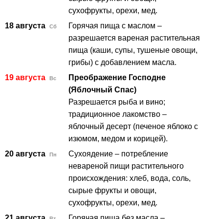
сухофрукты, орехи, мед.
18 августа
Горячая пища с маслом –
Сб
разрешается вареная растительная
пища (каши, супы, тушеные овощи,
грибы) с добавлением масла.
19 августа
Преображение Господне
Вс
(Яблочный Спас)
Разрешается рыба и вино;
традиционное лакомство –
яблочный десерт (печеное яблоко с
изюмом, медом и корицей).
20 августа
Сухоядение – потребление
Пн
невареной пищи растительного
происхождения: хлеб, вода, соль,
сырые фрукты и овощи,
сухофрукты, орехи, мед.
21 августа
Горячая пища без масла –
Вт