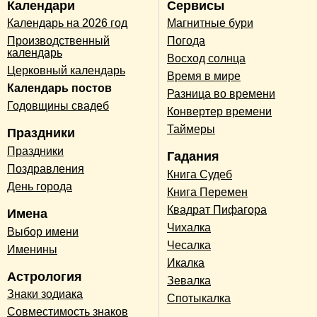
Календари
Сервисы
Календарь на 2026 год
Магнитные бури
Производственный
Погода
календарь
Восход солнца
Церковный календарь
Время в мире
Календарь постов
Разница во времени
Годовщины свадеб
Конвертер времени
Таймеры
Праздники
Праздники
Гадания
Поздравления
Книга Судеб
День города
Книга Перемен
Квадрат Пифагора
Имена
Чихалка
Выбор имени
Чесалка
Именины
Икалка
Астрология
Зевалка
Знаки зодиака
Спотыкалка
Совместимость знаков