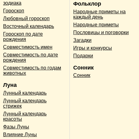
зодиака
Фольклор
Гороскоп
Народные приметы на
каждый день
Любовный гороскоп
Народные приметы
Восточный календарь
Пословицы и поговорки
Гороскоп по дате
рождения
Загадки
Совместимость имен
Игры и конкурсы
Совместимость по дате
Подарки
рождения
Сонник
Совместимость по годам
животных
Сонник
Луна
Лунный календарь
Лунный календарь
стрижек
Лунный календарь
красоты
Фазы Луны
Влияние Луны