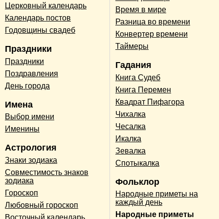
Церковный календарь
Время в мире
Календарь постов
Разница во времени
Годовщины свадеб
Конвертер времени
Таймеры
Праздники
Праздники
Гадания
Поздравления
Книга Судеб
День города
Книга Перемен
Квадрат Пифагора
Имена
Чихалка
Выбор имени
Чесалка
Именины
Икалка
Астрология
Зевалка
Знаки зодиака
Спотыкалка
Совместимость знаков
зодиака
Фольклор
Гороскоп
Народные приметы на
каждый день
Любовный гороскоп
Народные приметы
Восточный календарь