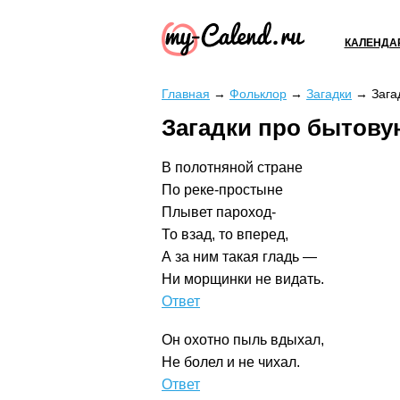
КАЛЕНДА
Главная
→
Фольклор
→
Загадки
→
Зага
Загадки про бытову
В полотняной стране
По реке-простыне
Плывет пароход-
То взад, то вперед,
А за ним такая гладь —
Ни морщинки не видать.
Утюг
Он охотно пыль вдыхал,
Не болел и не чихал.
Пылесос