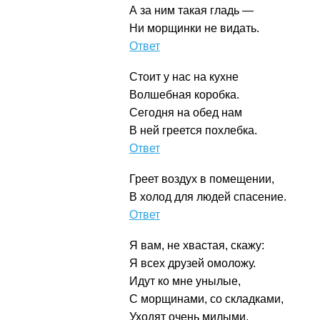
А за ним такая гладь —
Ни морщинки не видать.
Утюг
Стоит у нас на кухне
Волшебная коробка.
Сегодня на обед нам
В ней греется похлебка.
Микроволновка
Греет воздух в помещении,
В холод для людей спасение.
Обогреватель
Я вам, не хвастая, скажу:
Я всех друзей омоложу.
Идут ко мне унылые,
С морщинами, со складками,
Уходят очень милыми,