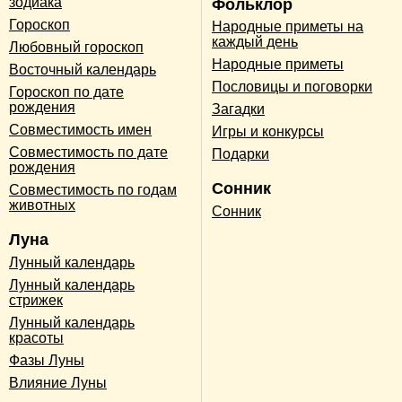
зодиака
Фольклор
Гороскоп
Народные приметы на
каждый день
Любовный гороскоп
Народные приметы
Восточный календарь
Пословицы и поговорки
Гороскоп по дате
рождения
Загадки
Совместимость имен
Игры и конкурсы
Совместимость по дате
Подарки
рождения
Сонник
Совместимость по годам
животных
Сонник
Луна
Лунный календарь
Лунный календарь
стрижек
Лунный календарь
красоты
Фазы Луны
Влияние Луны