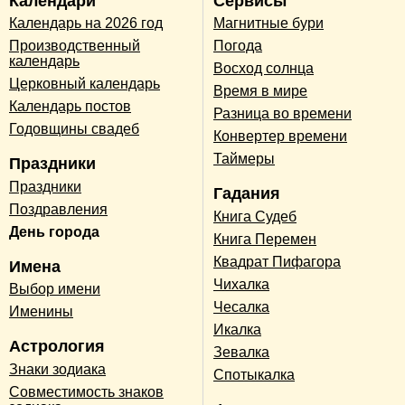
Календари
Сервисы
Календарь на 2026 год
Магнитные бури
Производственный
Погода
календарь
Восход солнца
Церковный календарь
Время в мире
Календарь постов
Разница во времени
Годовщины свадеб
Конвертер времени
Таймеры
Праздники
Праздники
Гадания
Поздравления
Книга Судеб
День города
Книга Перемен
Квадрат Пифагора
Имена
Чихалка
Выбор имени
Чесалка
Именины
Икалка
Астрология
Зевалка
Знаки зодиака
Спотыкалка
Совместимость знаков