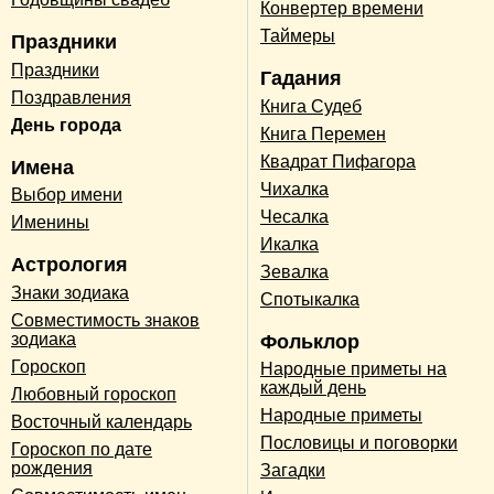
Конвертер времени
Таймеры
Праздники
Праздники
Гадания
Поздравления
Книга Судеб
День города
Книга Перемен
Квадрат Пифагора
Имена
Чихалка
Выбор имени
Чесалка
Именины
Икалка
Астрология
Зевалка
Знаки зодиака
Спотыкалка
Совместимость знаков
зодиака
Фольклор
Гороскоп
Народные приметы на
каждый день
Любовный гороскоп
Народные приметы
Восточный календарь
Пословицы и поговорки
Гороскоп по дате
рождения
Загадки