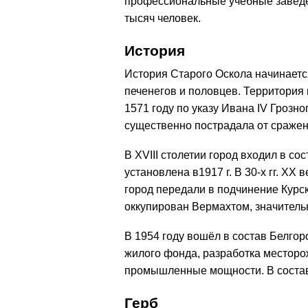
профессиональные учебные заведе
тысяч человек.
История
История Старого Оскола начинаетс
печенегов и половцев. Территория 
1571 году по указу Ивана IV Грозн
существенно пострадала от сражен
В XVIII столетии город входил в со
установлена в1917 г. В 30-х гг. X
город передали в подчинение Курс
оккупирован Вермахтом, значитель
В 1954 году вошёл в состав Белгор
жилого фонда, разработка местор
промышленные мощности. В состав
Герб