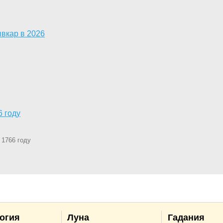
ывкар в 2026
6 году
 1766 году
огия
Луна
Гадания