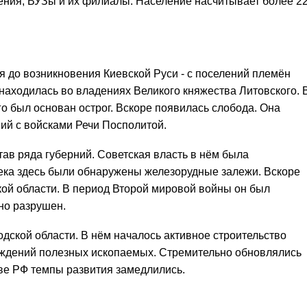
ния, ВУЗы и их филиалы. Население насчитывает более 2
я до возникновения Киевской Руси - с поселений племён
находилась во владениях Великого княжества Литовского. 
ого был основан острог. Вскоре появилась слобода. Она
ий с войсками Речи Посполитой.
став ряда губерний. Советская власть в нём была
X века здесь были обнаружены железорудные залежи. Вскоре
кой области. В период Второй мировой войны он был
но разрушен.
одской области. В нём началось активное строительство
ождений полезных ископаемых. Стремительно обновлялись
е РФ темпы развития замедлились.