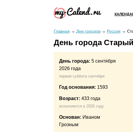
КАЛЕНДА
Главная
→
Дни городов
→
Россия
→
Ст
День города Старый
День города:
5 сентября
2026 года
первая суббота сентября
Год основания:
1593
Возраст:
433 года
исполняется в 2026 году
Основан:
Иваном
Грозным