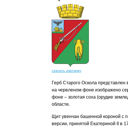
скачать картинку
Герб Старого Оскола представлен 
на червленом фоне изображено сер
фоне – золотая соха (орудие земле
области.
Щит увенчан башенной короной с п
версии, принятой Екатериной II в 17