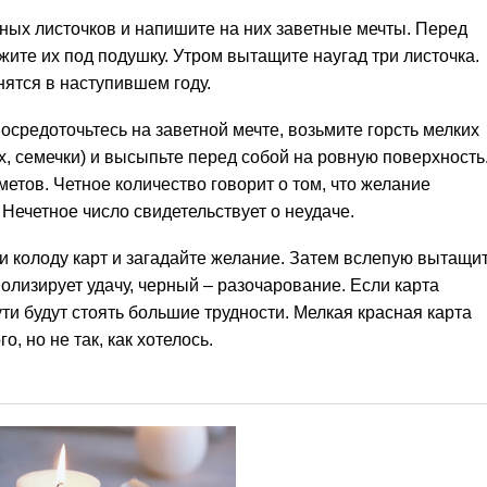
ных листочков и напишите на них заветные мечты. Перед
ите их под подушку. Утром вытащите наугад три листочка.
ятся в наступившем году.
осредоточьтесь на заветной мечте, возьмите горсть мелких
х, семечки) и высыпьте перед собой на ровную поверхность
метов. Четное количество говорит о том, что желание
Нечетное число свидетельствует о неудаче.
и колоду карт и загадайте желание. Затем вслепую вытащи
волизирует удачу, черный – разочарование. Если карта
ути будут стоять большие трудности. Мелкая красная карта
 но не так, как хотелось.