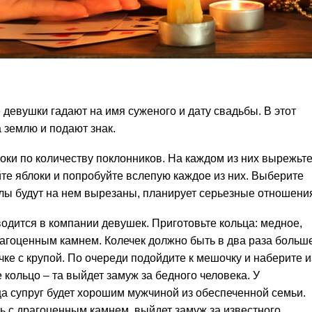
евушки гадают на имя суженого и дату свадьбы. В этот
 землю и подают знак.
оки по количеству поклонников. На каждом из них вырежьт
е яблоки и попробуйте вслепую каждое из них. Выберите
алы будут на нем вырезаны, планирует серьезные отношени
одится в компании девушек. Приготовьте кольца: медное,
рагоценным камнем. Колечек должно быть в два раза больше
ке с крупой. По очереди подойдите к мешочку и наберите и
 кольцо – та выйдет замуж за бедного человека. У
а супруг будет хорошим мужчиной из обеспеченной семьи.
ь с драгоценным камнем, выйдет замуж за известного