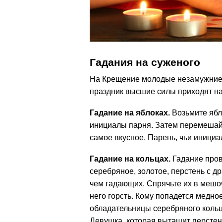
Гадания на суженого
На Крещение молодые незамужние д
праздник высшие силы приходят на
Гадание на яблоках.
Возьмите ябл
инициалы парня. Затем перемешайт
самое вкусное. Парень, чьи иници
Гадание на кольцах.
Гадание пров
серебряное, золотое, перстень с д
чем гадающих. Спрячьте их в мешоч
него горсть. Кому попадется медное
обладательницы серебряного кольц
Девушка, которая вытащит перстен