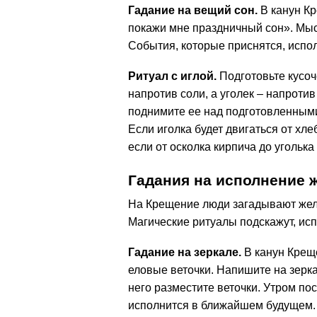
Гадание на вещий сон.
В канун Кр
покажи мне праздничный сон». Мысл
События, которые приснятся, испо
Ритуал с иглой.
Подготовьте кусоче
напротив соли, а уголек – напроти
поднимите ее над подготовленными
Если иголка будет двигаться от хл
если от осколка кирпича до уголька
Гадания на исполнение 
На Крещение люди загадывают жела
Магические ритуалы подскажут, ис
Гадание на зеркале.
В канун Крещ
еловые веточки. Напишите на зерка
него разместите веточки. Утром по
исполнится в ближайшем будущем.