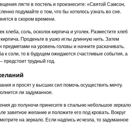
ещения лягте в постель и произнесите: «Святой Самсон,
енно подумайте о том, что бы хотелось узнать во сне.
лнятся в скором времени.
к хлеба, соль, осколок кирпича и уголек. Разместите хлеб
в кирпича. Проденьте в ушко иглы длинную нить. Затем
 предметами на уровень головы и начните раскачивать.
еба к соли, то в будущем ожидаются счастливые события, а
 – предстоит трудный год.
желаний
ния и просят у высших сил помочь осуществить мечту.
полнится ли задуманное.
ения до полуночи принесите в спальню небольшое зеркало
ле заветное желание и положите его под кровать. Вокруг
смотрите на зеркало. Если надпись исчезла, то задуманное