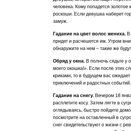
человека. Кому попадется золотое к
роскоши. Если девушка наберет гор
замуж.
Гадание на цвет волос жениха.
В 
придет и расчешется им. Утром вни
обнаружите на нем – такие же буду
Обряд у окна.
В полночь сядьте у 
моего окошка!». Если после этих 
криками, то в будущем вас ожидает
приключений и радостных событий.
Гадание на снегу.
Вечером 18 январ
расплетите косу. Затем лягте в сугр
оглядываясь, быстро пойдите домо
посмотрите на оставленный в сугро
снег свидетельствуют о жизни с р