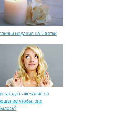
евичьи надания на Святки
ак загадать желание на
рещение чтобы, оно
былось?