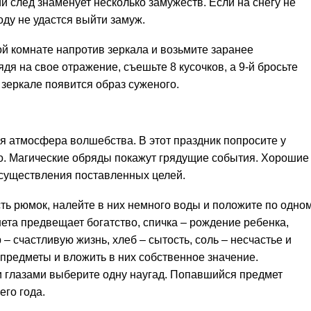
й след знаменует несколько замужеств. Если на снегу не
оду не удастся выйти замуж.
ой комнате напротив зеркала и возьмите заранее
ядя на свое отражение, съешьте 8 кусочков, а 9-й бросьте
 зеркале появится образ суженого.
я атмосфера волшебства. В этот праздник попросите у
о. Магические обряды покажут грядущие события. Хорошие
осуществления поставленных целей.
ь рюмок, налейте в них немного воды и положите по одно
ета предвещает богатство, спичка – рождение ребенка,
– счастливую жизнь, хлеб – сытость, соль – несчастье и
предметы и вложить в них собственное значение.
 глазами выберите одну наугад. Попавшийся предмет
го года.