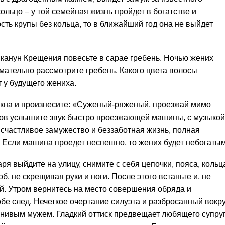
ольцо – у той семейная жизнь пройдет в богатстве и
сть крупы без кольца, то в ближайший год она не выйдет
канун Крещения повесьте в сарае гребень. Ночью жених
мательно рассмотрите гребень. Какого цвета волосы
т у будущего жениха.
окна и произнесите: «Суженый-ряженый, проезжай мимо
слов услышите звук быстро проезжающей машины, с музыкой
 счастливое замужество и беззаботная жизнь, полная
 Если машина проедет неспешно, то жених будет небогатым
я выйдите на улицу, снимите с себя цепочки, пояса, кольц
об, не скрещивая руки и ноги. После этого встаньте и, не
й. Утром вернитесь на место совершения обряда и
бе след. Нечеткое очертание силуэта и разбросанный вокру
евнивым мужем. Гладкий оттиск предвещает любящего супру