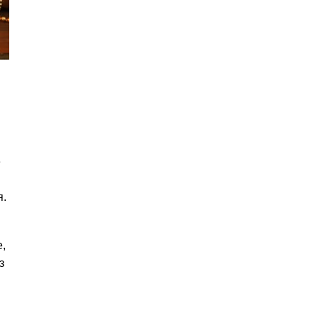
е
я.
,
з