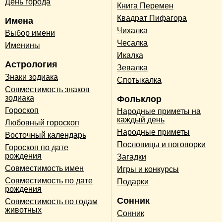
День города
Книга Перемен
Квадрат Пифагора
Имена
Чихалка
Выбор имени
Чесалка
Именины
Икалка
Астрология
Зевалка
Знаки зодиака
Спотыкалка
Совместимость знаков
зодиака
Фольклор
Гороскоп
Народные приметы на
каждый день
Любовный гороскоп
Народные приметы
Восточный календарь
Пословицы и поговорки
Гороскоп по дате
рождения
Загадки
Совместимость имен
Игры и конкурсы
Совместимость по дате
Подарки
рождения
Сонник
Совместимость по годам
животных
Сонник