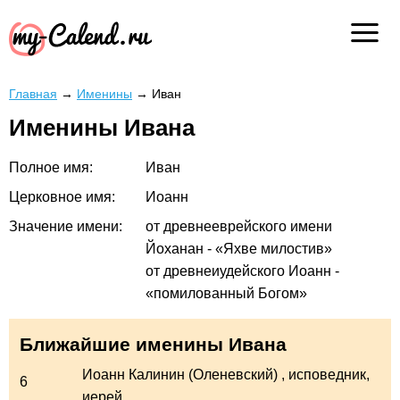
Главная
→
Именины
→
Иван
Именины Ивана
Полное имя:
Иван
Церковное имя:
Иоанн
Значение имени:
от древнееврейского имени
Йоханан - «Яхве милостив»
от древнеиудейского Иоанн -
«помилованный Богом»
Ближайшие именины Ивана
Иоанн Калинин (Оленевский)
, исповедник,
6
иерей