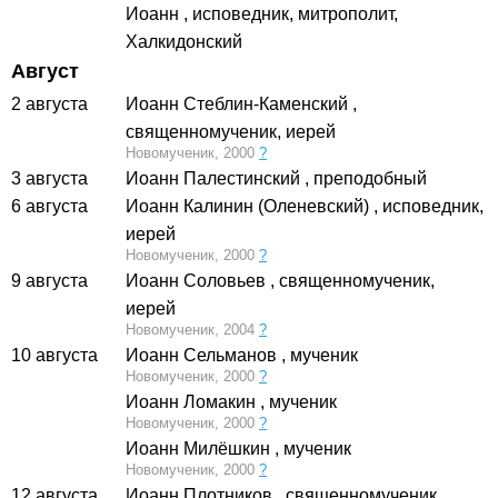
Иоанн
, исповедник, митрополит,
Халкидонский
Август
2 августа
Иоанн Стеблин-Каменский
,
священномученик, иерей
Новомученик, 2000
?
3 августа
Иоанн Палестинский
, преподобный
6 августа
Иоанн Калинин (Оленевский)
, исповедник,
иерей
Новомученик, 2000
?
9 августа
Иоанн Соловьев
, священномученик,
иерей
Новомученик, 2004
?
10 августа
Иоанн Сельманов
, мученик
Новомученик, 2000
?
Иоанн Ломакин
, мученик
Новомученик, 2000
?
Иоанн Милёшкин
, мученик
Новомученик, 2000
?
12 августа
Иоанн Плотников
, священномученик,