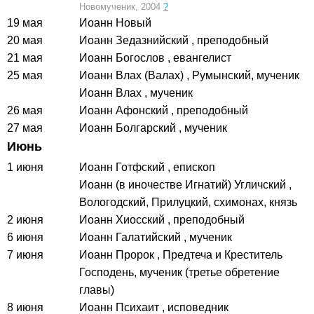
Новомученик, 2004
?
19 мая
Иоанн Новый
20 мая
Иоанн Зедазнийский
, преподобный
21 мая
Иоанн Богослов
, евангелист
25 мая
Иоанн Влах (Валах)
, Румынский, мученик
Иоанн Влах
, мученик
26 мая
Иоанн Афонский
, преподобный
27 мая
Иоанн Болгарский
, мученик
Июнь
1 июня
Иоанн Готфский
, епископ
Иоанн (в иночестве Игнатий) Угличский
,
Вологодский, Прилуцкий, схимонах, князь
2 июня
Иоанн Хиосский
, преподобный
6 июня
Иоанн Галатийский
, мученик
7 июня
Иоанн Пророк
, Предтеча и Креститель
Господень, мученик (третье обретение
главы)
8 июня
Иоанн Психаит
, исповедник