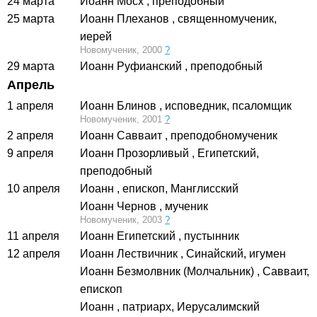
24 марта
Иоанн Мосх
, преподобный
25 марта
Иоанн Плеханов
, священномученик,
иерей
Новомученик, 2000
?
29 марта
Иоанн Руфианский
, преподобный
Апрель
1 апреля
Иоанн Блинов
, исповедник, псаломщик
Новомученик, 2001
?
2 апреля
Иоанн Савваит
, преподобномученик
9 апреля
Иоанн Прозорливый
, Египетский,
преподобный
10 апреля
Иоанн
, епископ, Манглисский
Иоанн Чернов
, мученик
Новомученик, 2003
?
11 апреля
Иоанн Египетский
, пустынник
12 апреля
Иоанн Лествичник
, Синайский, игумен
Иоанн Безмолвник (Молчальник)
, Савваит,
епископ
Иоанн
, патриарх, Иерусалимский