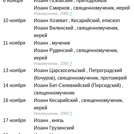
6 ноября
Иоанн Псковский
, преподобный
Иоанн Смирнов
, священномученик, иерей
Новомученик, 2000
?
10 ноября
Иоанн Хозевит
, Кесарийский, епископ
Иоанн Виленский
, священномученик,
иерей
11 ноября
Иоанн
, мученик
Иоанн Рудинский
, священномученик,
иерей
Новомученик, 2000
?
13 ноября
Иоанн Царскосельский
, Петроградский
(Кочуров), священномученик, протоиерей
14 ноября
Иоанн Бет-Селевкийский (Персидский)
,
священномученик
16 ноября
Иоанн Кесарийский
, священномученик,
иерей
Новомученик, 2000
?
17 ноября
Иоанн
, князь
Иоанн Грузинский