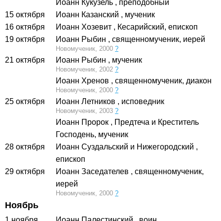
Иоанн Кукузель
, преподобный
15 октября
Иоанн Казанский
, мученик
16 октября
Иоанн Хозевит
, Кесарийский, епископ
19 октября
Иоанн Рыбин
, священномученик, иерей
Новомученик, 2000
?
21 октября
Иоанн Рыбин
, мученик
Новомученик, 2002
?
Иоанн Хренов
, священномученик, диакон
Новомученик, 2000
?
25 октября
Иоанн Летников
, исповедник
Новомученик, 2003
?
Иоанн Пророк
, Предтеча и Креститель
Господень, мученик
28 октября
Иоанн Суздальский и Нижегородский
,
епископ
29 октября
Иоанн Заседателев
, священномученик,
иерей
Новомученик, 2000
?
Ноябрь
1 ноября
Иоанн Палестинский
, воин