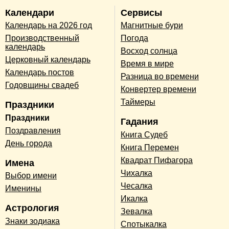
Календари
Сервисы
Календарь на 2026 год
Магнитные бури
Производственный
Погода
календарь
Восход солнца
Церковный календарь
Время в мире
Календарь постов
Разница во времени
Годовщины свадеб
Конвертер времени
Таймеры
Праздники
Праздники
Гадания
Поздравления
Книга Судеб
День города
Книга Перемен
Квадрат Пифагора
Имена
Чихалка
Выбор имени
Чесалка
Именины
Икалка
Астрология
Зевалка
Знаки зодиака
Спотыкалка