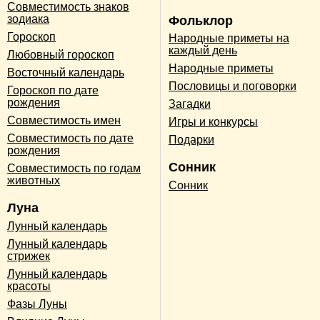
Совместимость знаков
зодиака
Фольклор
Гороскоп
Народные приметы на
каждый день
Любовный гороскоп
Народные приметы
Восточный календарь
Пословицы и поговорки
Гороскоп по дате
рождения
Загадки
Совместимость имен
Игры и конкурсы
Совместимость по дате
Подарки
рождения
Сонник
Совместимость по годам
животных
Сонник
Луна
Лунный календарь
Лунный календарь
стрижек
Лунный календарь
красоты
Фазы Луны