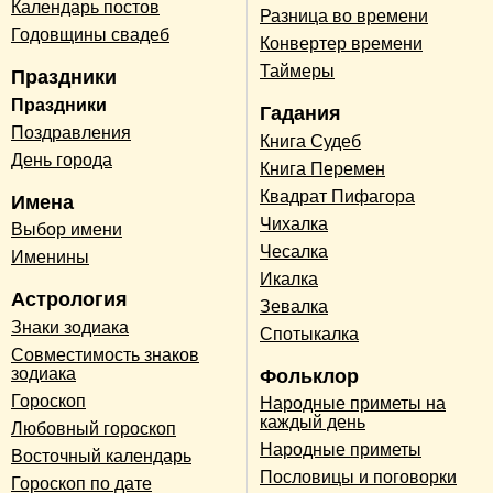
Календарь постов
Разница во времени
Годовщины свадеб
Конвертер времени
Таймеры
Праздники
Праздники
Гадания
Поздравления
Книга Судеб
День города
Книга Перемен
Квадрат Пифагора
Имена
Чихалка
Выбор имени
Чесалка
Именины
Икалка
Астрология
Зевалка
Знаки зодиака
Спотыкалка
Совместимость знаков
зодиака
Фольклор
Гороскоп
Народные приметы на
каждый день
Любовный гороскоп
Народные приметы
Восточный календарь
Пословицы и поговорки
Гороскоп по дате