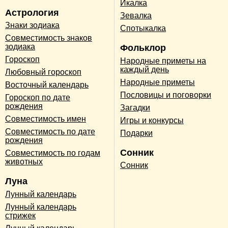
Икалка
Астрология
Зевалка
Знаки зодиака
Спотыкалка
Совместимость знаков
зодиака
Фольклор
Гороскоп
Народные приметы на
каждый день
Любовный гороскоп
Народные приметы
Восточный календарь
Пословицы и поговорки
Гороскоп по дате
рождения
Загадки
Совместимость имен
Игры и конкурсы
Совместимость по дате
Подарки
рождения
Сонник
Совместимость по годам
животных
Сонник
Луна
Лунный календарь
Лунный календарь
стрижек