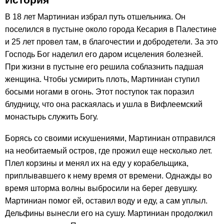
В 18 лет Мартиниан избрал путь отшельника. Он
поселился в пустыне около города Кесария в Палестине
и 25 лет провел там, в благочестии и добродетели. За это
Господь Бог наделил его даром исцеления болезней.
При жизни в пустыне его решила соблазнить падшая
женщина. Чтобы усмирить плоть, Мартиниан ступил
босыми ногами в огонь. Этот поступок так поразил
блудницу, что она раскаялась и ушла в Вифлеемский
монастырь служить Богу.
Борясь со своими искушениями, Мартиниан отправился
на необитаемый остров, где прожил еще несколько лет.
Плел корзины и менял их на еду у корабельщика,
приплывавшего к нему время от времени. Однажды во
время шторма волны выбросили на берег девушку.
Мартиниан помог ей, оставил воду и еду, а сам уплыл.
Дельфины вынесли его на сушу. Мартиниан продолжил