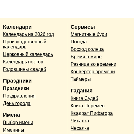
Календари
Сервисы
Календарь на 2026 год
Магнитные бури
Производственный
Погода
календарь
Восход солнца
Церковный календарь
Время в мире
Календарь постов
Разница во времени
Годовщины свадеб
Конвертер времени
Таймеры
Праздники
Праздники
Гадания
Поздравления
Книга Судеб
День города
Книга Перемен
Квадрат Пифагора
Имена
Чихалка
Выбор имени
Чесалка
Именины