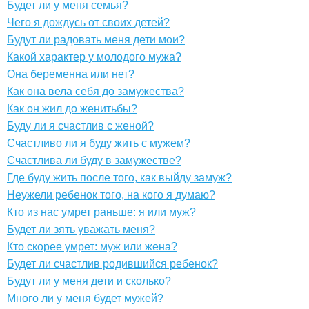
Будет ли у меня семья?
Чего я дождусь от своих детей?
Будут ли радовать меня дети мои?
Какой характер у молодого мужа?
Она беременна или нет?
Как она вела себя до замужества?
Как он жил до женитьбы?
Буду ли я счастлив с женой?
Счастливо ли я буду жить с мужем?
Счастлива ли буду в замужестве?
Где буду жить после того, как выйду замуж?
Неужели ребенок того, на кого я думаю?
Кто из нас умрет раньше: я или муж?
Будет ли зять уважать меня?
Кто скорее умрет: муж или жена?
Будет ли счастлив родившийся ребенок?
Будут ли у меня дети и сколько?
Много ли у меня будет мужей?