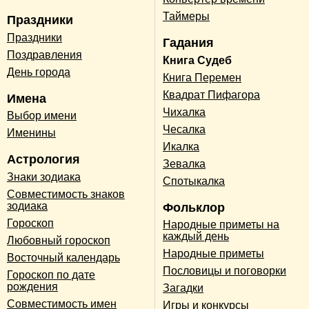
Таймеры
Праздники
Праздники
Гадания
Поздравления
Книга Судеб
День города
Книга Перемен
Квадрат Пифагора
Имена
Чихалка
Выбор имени
Чесалка
Именины
Икалка
Астрология
Зевалка
Знаки зодиака
Спотыкалка
Совместимость знаков
зодиака
Фольклор
Гороскоп
Народные приметы на
каждый день
Любовный гороскоп
Народные приметы
Восточный календарь
Пословицы и поговорки
Гороскоп по дате
рождения
Загадки
Совместимость имен
Игры и конкурсы