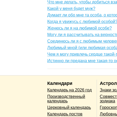
Что мне делать, чтобы добиться вз
Какой у меня будет муж?
Думает ли обо мне та особа, о кот
Когда я увижусь с любимой особой
Женюсь ли я на любимой особе?
Могу ли я рассчитывать на верност
Соединюсь ли я с любимым челове
Любимый мной (или любимая особа)
Чем я могу привлечь сердце такой-
Истинно ли предана мне такая-то 
Календари
Астрол
Календарь на 2026 год
Знаки з
Производственный
Совмест
календарь
зодиака
Церковный календарь
Гороско
Календарь постов
Любовны