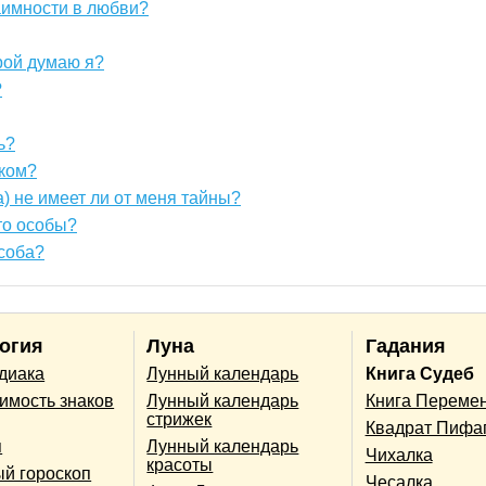
аимности в любви?
орой думаю я?
?
ь?
ком?
 не имеет ли от меня тайны?
то особы?
особа?
огия
Луна
Гадания
одиака
Лунный календарь
Книга Судеб
имость знаков
Лунный календарь
Книга Переме
стрижек
Квадрат Пифа
п
Лунный календарь
Чихалка
красоты
й гороскоп
Чесалка