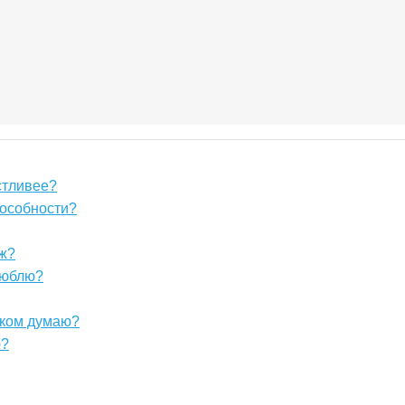
стливее?
пособности?
уж?
 люблю?
 ком думаю?
ю?