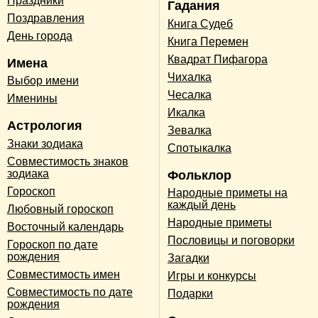
Праздники
Гадания
Поздравления
Книга Судеб
День города
Книга Перемен
Квадрат Пифагора
Имена
Чихалка
Выбор имени
Чесалка
Именины
Икалка
Астрология
Зевалка
Знаки зодиака
Спотыкалка
Совместимость знаков
зодиака
Фольклор
Гороскоп
Народные приметы на
каждый день
Любовный гороскоп
Народные приметы
Восточный календарь
Пословицы и поговорки
Гороскоп по дате
рождения
Загадки
Совместимость имен
Игры и конкурсы
Совместимость по дате
Подарки
рождения