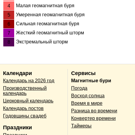
Малая геомагнитная буря
4
Умеренная геомагнитная буря
5
Сильная геомагнитная буря
6
Жесткий геомагнитный шторм
7
Экстремальный шторм
8
Календари
Сервисы
Календарь на 2026 год
Магнитные бури
Производственный
Погода
календарь
Восход солнца
Церковный календарь
Время в мире
Календарь постов
Разница во времени
Годовщины свадеб
Конвертер времени
Таймеры
Праздники