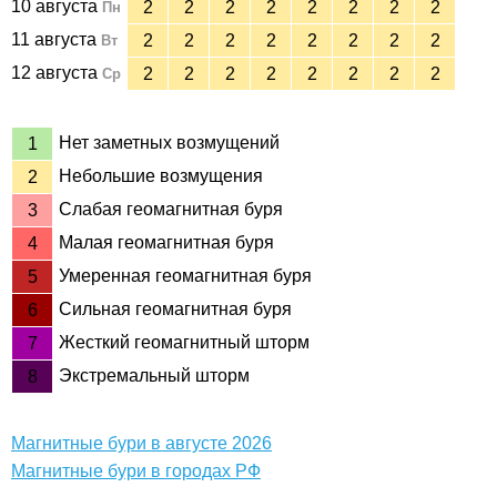
10 августа
2
2
2
2
2
2
2
2
Пн
11 августа
2
2
2
2
2
2
2
2
Вт
12 августа
2
2
2
2
2
2
2
2
Ср
Нет заметных возмущений
1
Небольшие возмущения
2
Слабая геомагнитная буря
3
Малая геомагнитная буря
4
Умеренная геомагнитная буря
5
Сильная геомагнитная буря
6
Жесткий геомагнитный шторм
7
Экстремальный шторм
8
Магнитные бури в августе 2026
Магнитные бури в городах РФ