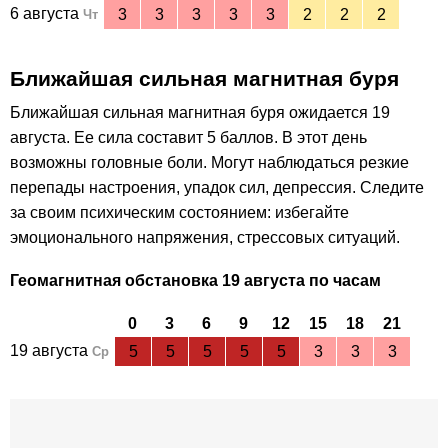
6 августа
3
3
3
3
3
2
2
2
Чт
Ближайшая сильная магнитная буря
Ближайшая сильная магнитная буря ожидается 19
августа
.
Ее сила составит 5 баллов. В этот день
возможны головные боли. Могут наблюдаться резкие
перепады настроения, упадок сил, депрессия. Следите
за своим психическим состоянием: избегайте
эмоционального напряжения, стрессовых ситуаций.
Геомагнитная обстановка 19 августа по часам
0
3
6
9
12
15
18
21
19 августа
5
5
5
5
5
3
3
3
Ср