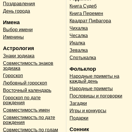
Поздравления
Книга Судеб
День города
Книга Перемен
Квадрат Пифагора
Имена
Чихалка
Выбор имени
Чесалка
Именины
Икалка
Астрология
Зевалка
Знаки зодиака
Спотыкалка
Совместимость знаков
зодиака
Фольклор
Гороскоп
Народные приметы на
каждый день
Любовный гороскоп
Народные приметы
Восточный календарь
Пословицы и поговорки
Гороскоп по дате
рождения
Загадки
Совместимость имен
Игры и конкурсы
Совместимость по дате
Подарки
рождения
Сонник
Совместимость по годам