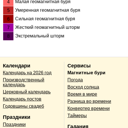
Малая геомагнитная буря
4
Умеренная геомагнитная буря
5
Сильная геомагнитная буря
6
Жесткий геомагнитный шторм
7
Экстремальный шторм
8
Календари
Сервисы
Календарь на 2026 год
Магнитные бури
Производственный
Погода
календарь
Восход солнца
Церковный календарь
Время в мире
Календарь постов
Разница во времени
Годовщины свадеб
Конвертер времени
Таймеры
Праздники
Праздники
Гадания