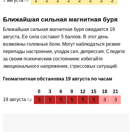
7 августа
2
2
2
2
2
2
2
2
Пт
Ближайшая сильная магнитная буря
Ближайшая сильная магнитная буря ожидается 19
августа
.
Ее сила составит 5 баллов. В этот день
возможны головные боли. Могут наблюдаться резкие
перепады настроения, упадок сил, депрессия. Следите
за своим психическим состоянием: избегайте
эмоционального напряжения, стрессовых ситуаций.
Геомагнитная обстановка 19 августа по часам
0
3
6
9
12
15
18
21
19 августа
5
5
5
5
5
5
3
3
Ср