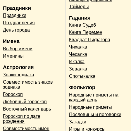
Таймеры
Праздники
Праздники
Гадания
Поздравления
Книга Судеб
День города
Книга Перемен
Квадрат Пифагора
Имена
Чихалка
Выбор имени
Чесалка
Именины
Икалка
Астрология
Зевалка
Знаки зодиака
Спотыкалка
Совместимость знаков
зодиака
Фольклор
Гороскоп
Народные приметы на
каждый день
Любовный гороскоп
Народные приметы
Восточный календарь
Пословицы и поговорки
Гороскоп по дате
рождения
Загадки
Совместимость имен
Игры и конкурсы